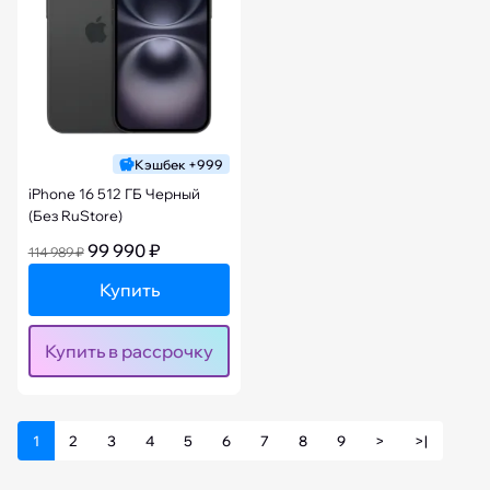
Кэшбек +999
iPhone 16 512 ГБ Черный
(Без RuStore)
99 990 ₽
114 989 ₽
Купить
Купить в рассрочку
1
2
3
4
5
6
7
8
9
>
>|