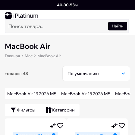
40-30-53
Найти
MacBook Air
Главная
Mac
MacBook Air
товары: 48
MacBook Air 13 2026 M5
MacBook Air 15 2026 M5
MacBook 
Фильтры
Категории