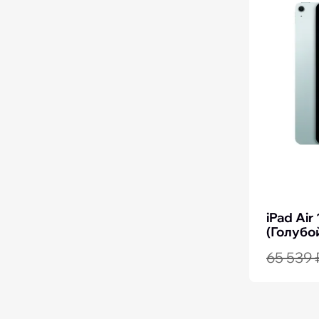
iPad Air
(Голубой
65 539 