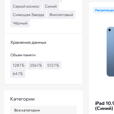
Серый космос
Синий
iPhone 15 Pro Max бу
Рассрочка до
Сияющая Звезда
Фиолетовый
Чёрный
Хранение данных
Объем памяти
128 ГБ
256 ГБ
512 ГБ
64 ГБ
Категории
iPad 10.
(Синий)
Все категории