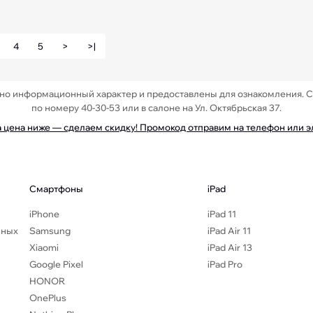
4
5
>
>|
ьно информационный характер и предоставлены для ознакомления. 
по номеру 40-30-53 или в салоне на Ул. Октябрьская 37.
а цена ниже — сделаем скидку! Промокод отправим на телефон или 
Смартфоны
iPad
iPhone
iPad 11
нных
Samsung
iPad Air 11
Xiaomi
iPad Air 13
Google Pixel
iPad Pro
HONOR
OnePlus