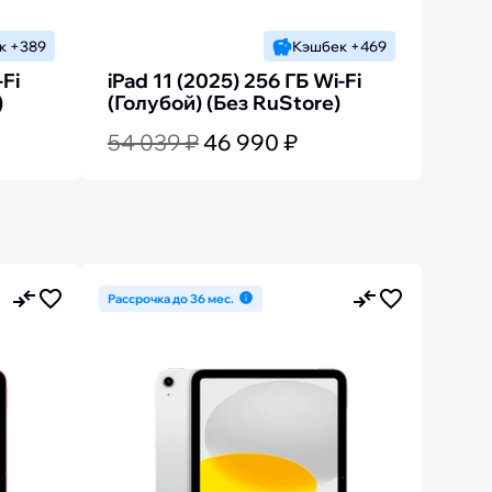
к +389
Кэшбек +469
-Fi
iPad 11 (2025) 256 ГБ Wi-Fi
)
(Голубой) (Без RuStore)
54 039 ₽
46 990 ₽
Рассрочка до 36 мес.