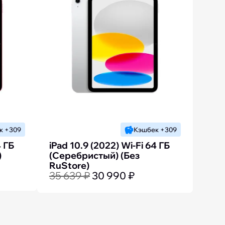
к +309
Кэшбек +309
4 ГБ
iPad 10.9 (2022) Wi-Fi 64 ГБ
)
(Серебристый) (Без
RuStore)
35 639 ₽
30 990 ₽