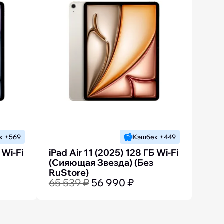
к +569
Кэшбек +449
 Wi-Fi
iPad Air 11 (2025) 128 ГБ Wi-Fi
(Сияющая Звезда) (Без
RuStore)
65 539 ₽
56 990 ₽