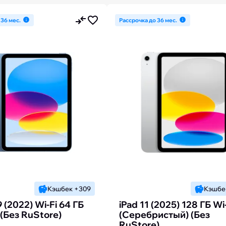
 36 мес.
Рассрочка до 36 мес.
Кэшбек +309
Кэшбе
9 (2022) Wi-Fi 64 ГБ
iPad 11 (2025) 128 ГБ Wi
 (Без RuStore)
(Cеребристый) (Без
RuStore)