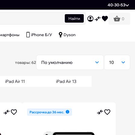
40-30-53
Найти
0
мартфоны
iPhone Б/У
Dyson
товары: 62
iPad Air 11
iPad Air 13
Рассрочка до 36 мес.