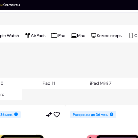
ии
Контакты
ple Watch
AirPods
iPad
Mac
Компьютеры
С
10
iPad 11
iPad Mini 7
Pro
 36 мес.
Рассрочка до 36 мес.