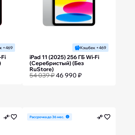
к +469
Кэшбек +469
-Fi
iPad 11 (2025) 256 ГБ Wi-Fi
)
(Серебристый) (Без
RuStore)
54 039 ₽
46 990 ₽
Рассрочка до 36 мес.