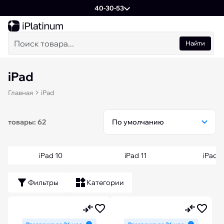
40-30-53
Найти
iPad
Главная
iPad
товары: 62
iPad 10
iPad 11
iPad M
Фильтры
Категории