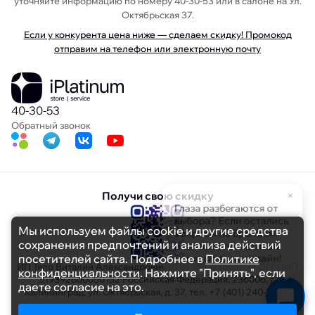
уточняйте информацию по номеру 40-30-53 или в салоне на Ул.
Октябрьская 37.
Если у конкурента цена ниже — сделаем скидку! Промокод
отправим на телефон или электронную почту
40-30-53
Обратный звонок
×
Получи свою скидку
Глаза разбегаются от
выбора? Если остались
Мы используем файлы cookie и другие средства
вопросы по брендам
сохранения предпочтений и анализа действий
или характеристикам
— пишите, мы онлайн!
посетителей сайта. Подробнее в
Политике
ИП Тяло Виталий Александрович ИНН 391103608694 ОГРНИП
конфиденциальности
. Нажмите "Принять", если
319392600050152 Российская Федерация, 236006, г.
даете согласие на это.
Калининград, ул. Октябрьская, д. 37, тел. +7 (401) 240-30-53