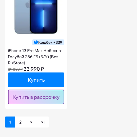
Кэшбек +339
iPhone 13 Pro Max Небесно-
Голубой 256 ГБ (Б/У) (Без
RuStore)
33 990 ₽
39 089 ₽
Купить
Купить в рассрочку
1
2
>
>|