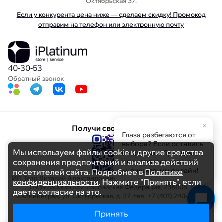
Октябрьская 37.
Если у конкурента цена ниже — сделаем скидку! Промокод
отправим на телефон или электронную почту
40-30-53
Обратный звонок
×
Получи свою скидку
Глаза разбегаются от
выбора? Если остались
Мы используем файлы cookie и другие средства
вопросы по брендам
сохранения предпочтений и анализа действий
или характеристикам
— пишите, мы онлайн!
посетителей сайта. Подробнее в
Политике
ИП Тяло Виталий Александрович ИНН 391103608694 ОГРНИП
конфиденциальности
. Нажмите "Принять", если
319392600050152 Российская Федерация, 236006, г.
даете согласие на это.
Калининград, ул. Октябрьская, д. 37, тел. +7 (401) 240-30-53
Принять