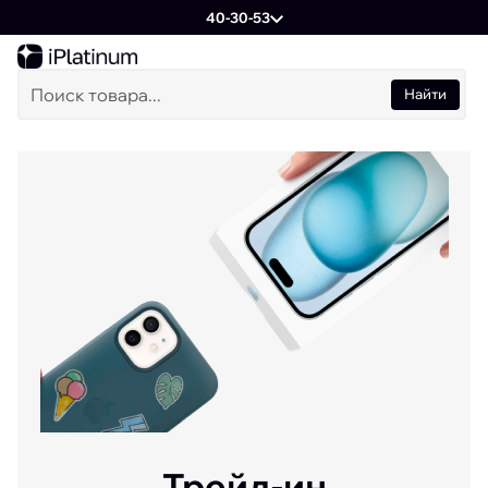
40-30-53
Найти
Трейд-ин