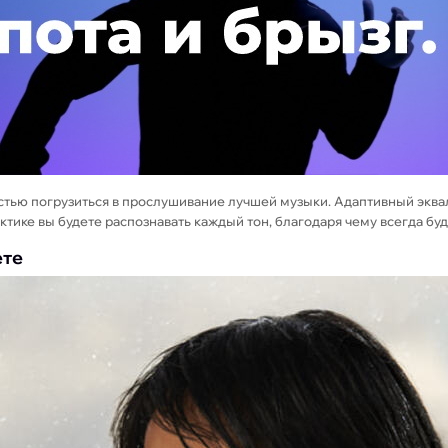
стью погрузиться в прослушивание лучшей музыки. Адаптивный экв
ктике вы будете распознавать каждый тон, благодаря чему всегда бу
ете