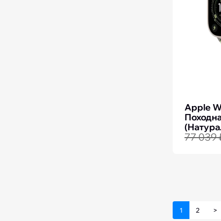
Apple W
Походна
(Натура
77 039 
Зелёны
1
2
>