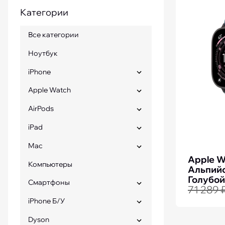
Категории
iPhone 15 Pro Max бу
Все категории
Ноутбук
iPhone
Apple Watch
AirPods
iPad
Mac
Apple W
Компьютеры
Альпийс
Голубой
Смартфоны
71 289 
iPhone Б/У
Dyson