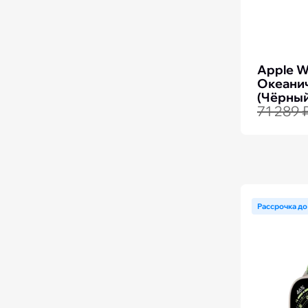
Apple W
Океанич
(Чёрны
71 289 
Рассрочка до