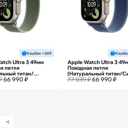
Кэшбек +669
Кэшбе
atch Ultra 3 49мм
Apple Watch Ultra 3 49
я петля
Походная петля
льный титан/
(Натуральный титан/С
₽
66 990 ₽
77 039 ₽
66 990 ₽
й)
>|