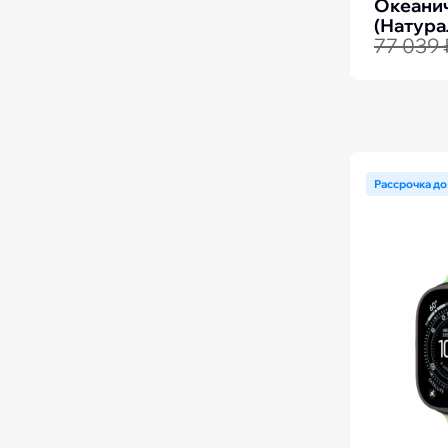
Океанич
(Натура
77 039 
Зелёны
Рассрочка до