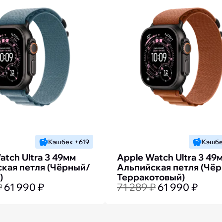
Кэшбек +619
Кэшбе
atch Ultra 3 49мм
Apple Watch Ultra 3 49
кая петля (Чёрный/
Альпийская петля (Чё
)
Терракотовый)
₽
61 990 ₽
71 289 ₽
61 990 ₽