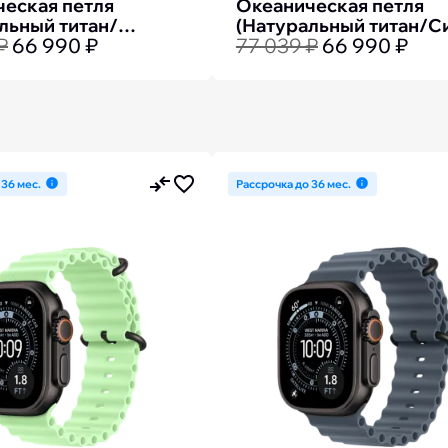
еская петля
Океаническая петля
льный титан/
(Натуральный титан/С
₽
66 990 ₽
77 039 ₽
66 990 ₽
й)
 36 мес.
Рассрочка до 36 мес.