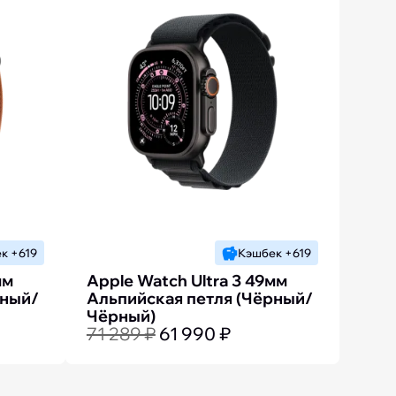
к +619
Кэшбек +619
мм
Apple Watch Ultra 3 49мм
рный/
Альпийская петля (Чёрный/
Чёрный)
71 289 ₽
61 990 ₽