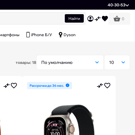
40-30-53
Найти
0
мартфоны
iPhone Б/У
Dyson
товары: 18
Рассрочка до 36 мес.