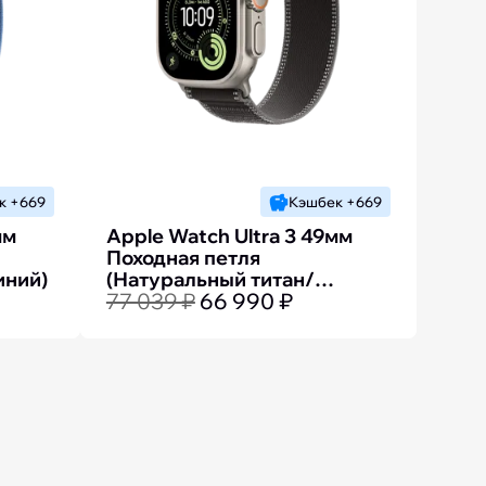
к +669
Кэшбек +669
мм
Apple Watch Ultra 3 49мм
Походная петля
иний)
(Натуральный титан/
77 039 ₽
66 990 ₽
Чёрный)