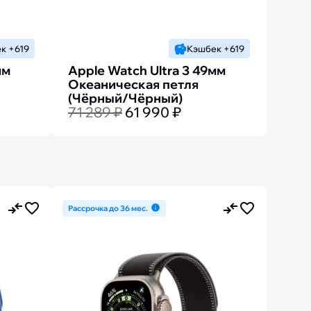
к +619
Кэшбек +619
мм
Apple Watch Ultra 3 49мм
Океаническая петля
(Чёрный/Чёрный)
71 289 ₽
61 990 ₽
Рассрочка до 36 мес.