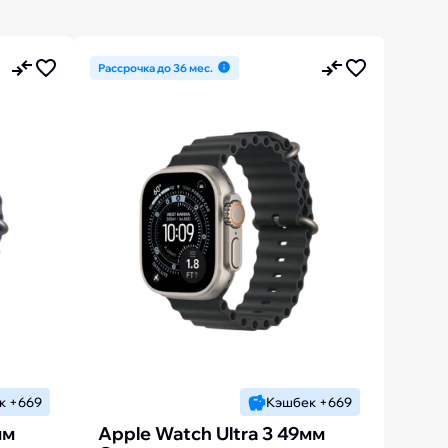
Рассрочка до 36 мес.
к +669
Кэшбек +669
мм
Apple Watch Ultra 3 49мм