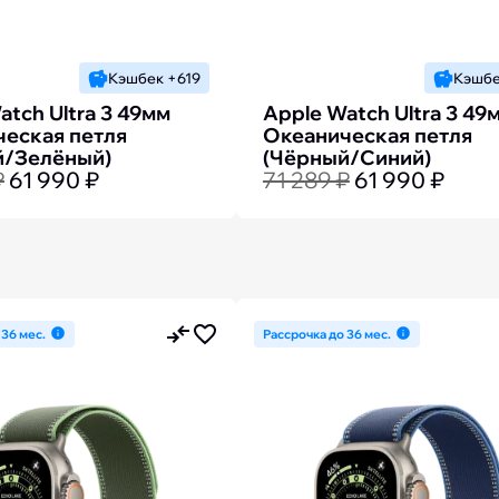
Кэшбек +619
Кэшбе
atch Ultra 3 49мм
Apple Watch Ultra 3 49
еская петля
Океаническая петля
й/Зелёный)
(Чёрный/Синий)
₽
61 990 ₽
71 289 ₽
61 990 ₽
 36 мес.
Рассрочка до 36 мес.