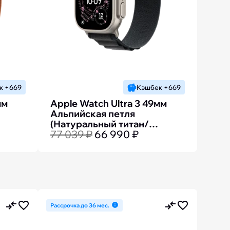
к +669
Кэшбек +669
мм
Apple Watch Ultra 3 49мм
Альпийская петля
(Натуральный титан/
77 039 ₽
66 990 ₽
Чёрный)
Рассрочка до 36 мес.