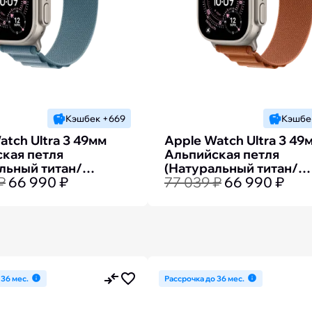
Кэшбек +669
Кэшбе
atch Ultra 3 49мм
Apple Watch Ultra 3 49
кая петля
Альпийская петля
льный титан/
(Натуральный титан/
₽
66 990 ₽
77 039 ₽
66 990 ₽
)
Терракотовый)
 36 мес.
Рассрочка до 36 мес.