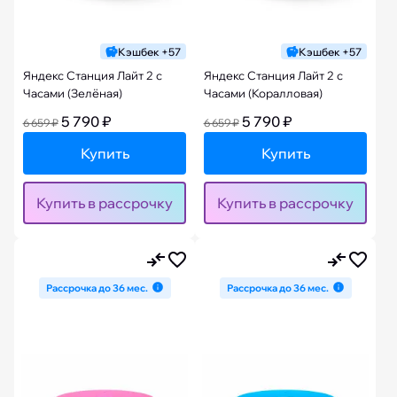
Кэшбек +57
Кэшбек +57
Яндекс Станция Лайт 2 с
Яндекс Станция Лайт 2 с
Часами (Зелёная)
Часами (Коралловая)
5 790 ₽
5 790 ₽
6 659 ₽
6 659 ₽
Купить
Купить
Купить в рассрочку
Купить в рассрочку
Рассрочка до 36 мес.
Рассрочка до 36 мес.