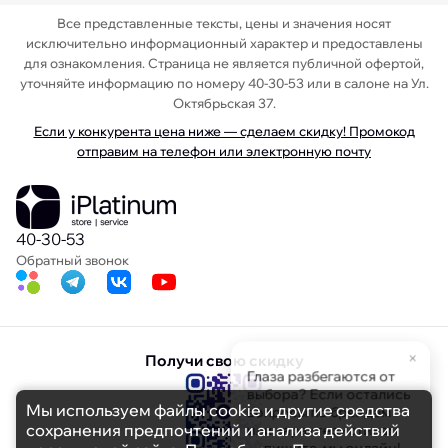
Все представленные тексты, цены и значения носят
исключительно информационный характер и предоставлены
для ознакомления. Страница не является публичной офертой,
уточняйте информацию по номеру 40-30-53 или в салоне на Ул.
Октябрьская 37.
Если у конкурента цена ниже — сделаем скидку! Промокод
отправим на телефон или электронную почту
40-30-53
Обратный звонок
×
Получи свою скидку
Глаза разбегаются от
выбора? Если остались
Мы используем файлы cookie и другие средства
вопросы по брендам
сохранения предпочтений и анализа действий
или характеристикам
— пишите, мы онлайн!