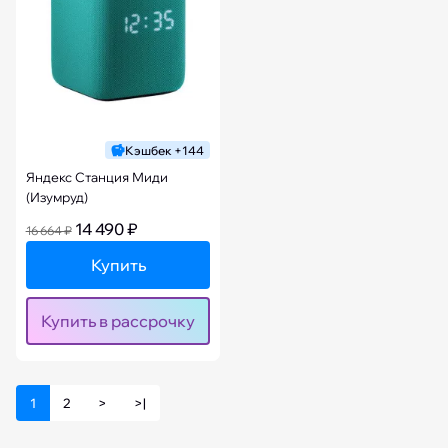
Кэшбек +144
Яндекс Станция Миди
(Изумруд)
14 490 ₽
16 664 ₽
Купить
Купить в рассрочку
1
2
>
>|