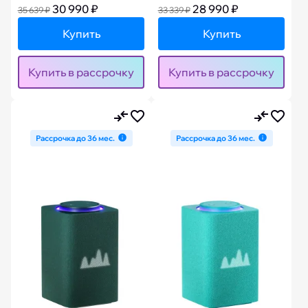
30 990 ₽
28 990 ₽
35 639 ₽
33 339 ₽
Купить
Купить
Купить в рассрочку
Купить в рассрочку
Рассрочка до 36 мес.
Рассрочка до 36 мес.