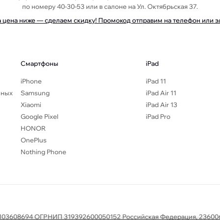
по номеру 40-30-53 или в салоне на Ул. Октябрьская 37.
а цена ниже — сделаем скидку! Промокод отправим на телефон или 
Смартфоны
iPad
iPhone
iPad 11
нных
Samsung
iPad Air 11
Xiaomi
iPad Air 13
Google Pixel
iPad Pro
HONOR
OnePlus
Nothing Phone
103608694 ОГРНИП 319392600050152 Российская Федерация, 236006,