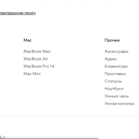
электронную почту
Mac
Прочее
MacBook Neo
Аксессуары
MacBook Air
Аудио
MacBook Pro 14
Клавиатура
Mac Mini
Приставки
Стилусы
Ноутбуки
Умные часы
Умная колонка
×
Глаза разбегаются от
выбора? Если остались
вопросы по брендам или
характеристикам —
 г.
пишите, мы онлайн!