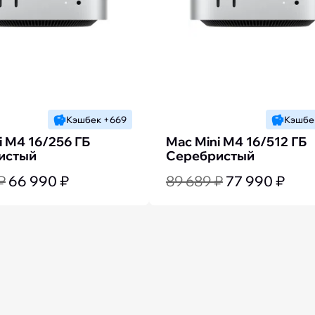
Кэшбек +669
Кэшбе
i M4 16/256 ГБ
Mac Mini M4 16/512 ГБ
истый
Серебристый
₽
66 990 ₽
89 689 ₽
77 990 ₽