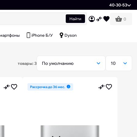
40-30-53
Найти
0
мартфоны
iPhone Б/У
Dyson
товары: 3
Рассрочка до 36 мес.