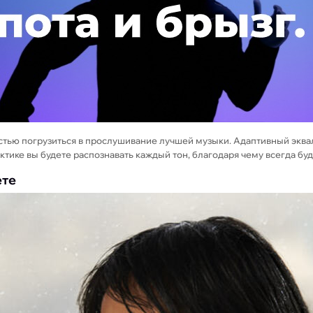
стью погрузиться в прослушивание лучшей музыки. Адаптивный экв
ктике вы будете распознавать каждый тон, благодаря чему всегда бу
ете