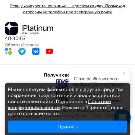
Если у конкурента цена ниже — сделаем скидку! Промокод
отправим на телефон или электронную почту
40-30-53
Обратный звонок
×
Получи свою скидку
Глаза разбегаются от
выбора? Если остались
Мы используем файлы cookie и другие средства
вопросы по брендам
сохранения предпочтений и анализа действий
или характеристикам
— пишите, мы онлайн!
посетителей сайта. Подробнее в
Политике
ИП Тяло Виталий Александрович ИНН 391103608694 ОГРНИП
конфиденциальности
. Нажмите "Принять", если
319392600050152 Российская Федерация, 236006, г.
даете согласие на это.
Калининград, ул. Октябрьская, д. 37, тел. +7 (401) 240-30-53
Принять