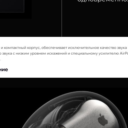
й и компактный корпус, обеспечивает исключительное качество звук
ю звука с низким уровнем искажений и специальному усилителю AirP
.
ние