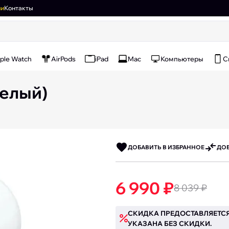
ии
Контакты
ple Watch
AirPods
iPad
Mac
Компьютеры
С
Белый)
ДОБАВИТЬ В ИЗБРАННОЕ
ДОБ
6 990 ₽
8 039 ₽
СКИДКА ПРЕДОСТАВЛЯЕТСЯ
УКАЗАНА БЕЗ СКИДКИ.