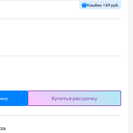
Кэшбек +69 руб.
зину
Купить в рассрочку
за