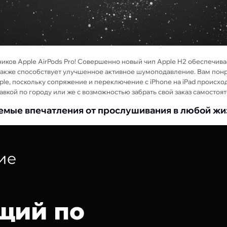
ков Apple AirPods Pro! Совершенно новый чип Apple H2 обеспечивае
акже способствует улучшенное активное шумоподавление. Вам понрав
le, поскольку сопряжение и переключение с iPhone на iPad происхо
ставкой по городу или же с возможностью забрать свой заказ самостоя
ваемые впечатления от прослушивания в любой ж