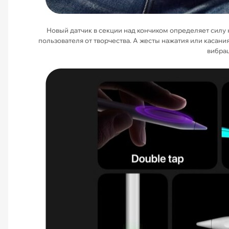
Новый датчик в секции над кончиком определяет силу 
пользователя от творчества. А жесты нажатия или касани
вибрац