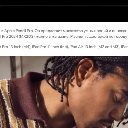
м Apple Pencil Pro. Он предлагает множество умных опций и инновац
l Pro 2024 (MX2D3) можно в магазинe iPlatinum с доставкой по город
Pro 13-inch (M4), iPad Pro 11-inch (M4), iPad Air 13-inch (M2 and M3), iPad