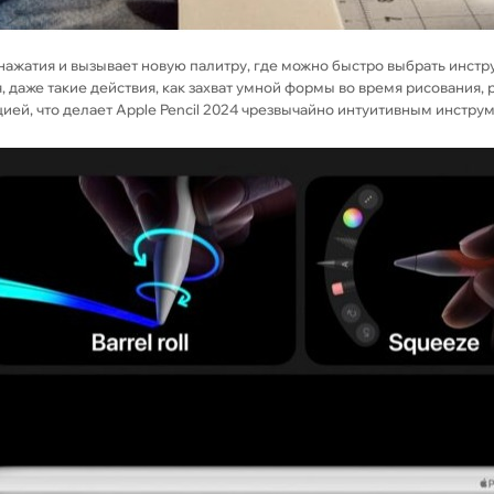
нажатия и вызывает новую палитру, где можно быстро выбрать инстру
я, даже такие действия, как захват умной формы во время рисовани
ией, что делает Apple Pencil 2024 чрезвычайно интуитивным инстру