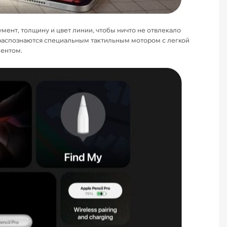
мент, толщину и цвет линии, чтобы ничто не отвлекало
я, распознаются специальным тактильным мотором с легкой
ментом.