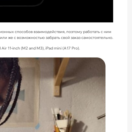
ионных способов взаимодействия, поэтому работать с ним
у или же с возможностью забрать свой заказ самостоятельно.
 Air 11-inch (M2 and M3), iPad mini (A17 Pro).