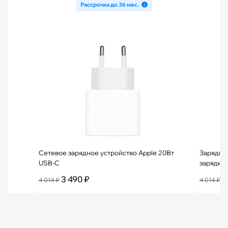
Рассрочка до 36 мес.
мм
Сетевое зарядное устройство Apple 20Вт
Зарядно
USB-C
зарядки 
3 490 ₽
3
4 014 ₽
4 014 ₽