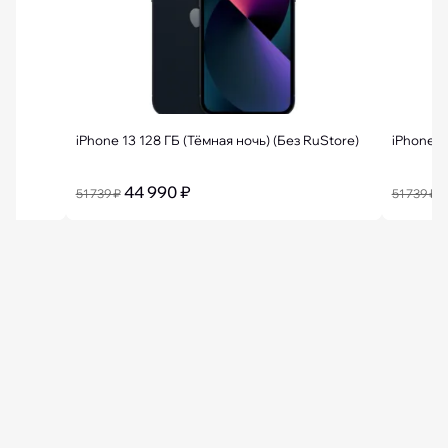
мм
iPhone 13 128 ГБ (Тёмная ночь) (Без RuStore)
iPhone 1
44 990 ₽
4
51 739 ₽
51 739 ₽