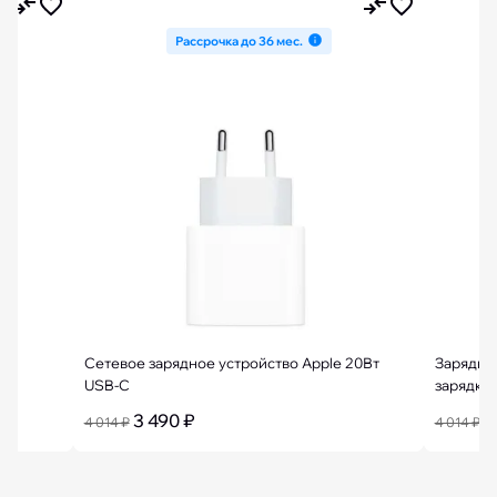
Рассрочка до 36 мес.
мм
Сетевое зарядное устройство Apple 20Вт
Зарядно
USB-C
зарядки 
3 490 ₽
3
4 014 ₽
4 014 ₽