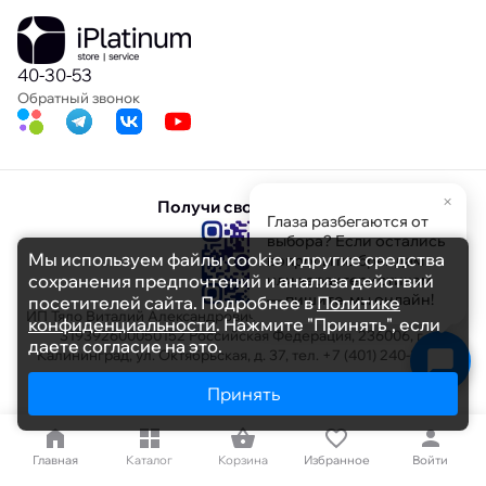
40-30-53
Обратный звонок
×
Получи свою скидку
Глаза разбегаются от
выбора? Если остались
Мы используем файлы cookie и другие средства
вопросы по брендам
сохранения предпочтений и анализа действий
или характеристикам
— пишите, мы онлайн!
посетителей сайта. Подробнее в
Политике
ИП Тяло Виталий Александрович ИНН 391103608694 ОГРНИП
конфиденциальности
. Нажмите "Принять", если
319392600050152 Российская Федерация, 236006, г.
даете согласие на это.
Калининград, ул. Октябрьская, д. 37, тел. +7 (401) 240-30-53
Принять
Меню
40-30-53
Главная
Каталог
Корзина
Избранное
Войти