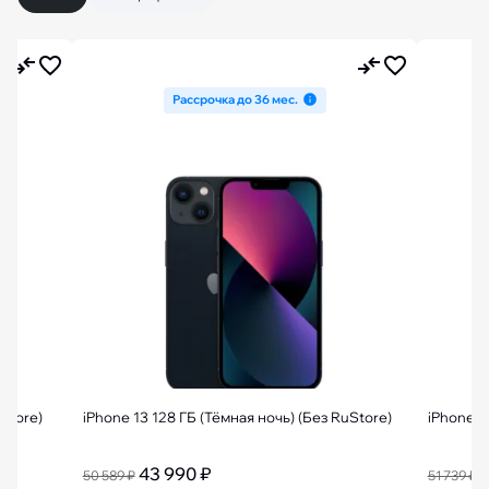
Рассрочка до 36 мес.
Store)
iPhone 13 128 ГБ (Тёмная ночь) (Без RuStore)
iPhone 1
43 990 ₽
4
50 589 ₽
51 739 ₽