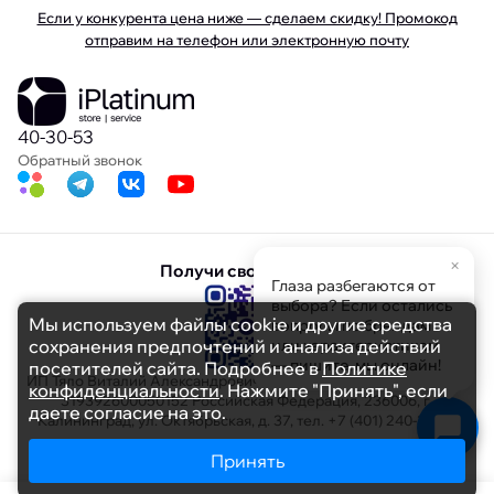
Если у конкурента цена ниже — сделаем скидку! Промокод
отправим на телефон или электронную почту
40-30-53
Обратный звонок
×
Получи свою скидку
Глаза разбегаются от
выбора? Если остались
Мы используем файлы cookie и другие средства
вопросы по брендам
сохранения предпочтений и анализа действий
или характеристикам
— пишите, мы онлайн!
посетителей сайта. Подробнее в
Политике
ИП Тяло Виталий Александрович ИНН 391103608694 ОГРНИП
конфиденциальности
. Нажмите "Принять", если
319392600050152 Российская Федерация, 236006, г.
даете согласие на это.
Калининград, ул. Октябрьская, д. 37, тел. +7 (401) 240-30-53
Принять