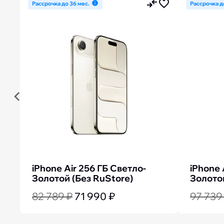
Рассрочка до 36 мес.
Рассрочка д
Previous
iPhone Air 256 ГБ Светло-
iPhone 
Золотой (Без RuStore)
Золотой
82 789 ₽
71 990 ₽
97 739