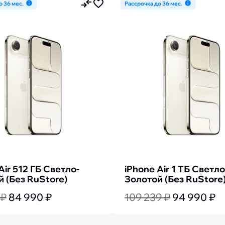
о 36 мес.
Рассрочка до 36 мес.
Air 512 ГБ Светло-
iPhone Air 1 ТБ Светло
 (Без RuStore)
Золотой (Без RuStore
 ₽
84 990 ₽
109 239 ₽
94 990 ₽