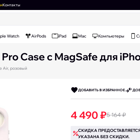
ии
Контакты
ple Watch
AirPods
iPad
Mac
Компьютеры
С
Pro Case с MagSafe для iPho
 Air, розовый
ДОБАВИТЬ В ИЗБРАННОЕ
ДОБ
4 490 ₽
5 164 ₽
СКИДКА ПРЕДОСТАВЛЯЕТСЯ
УКАЗАНА БЕЗ СКИДКИ.