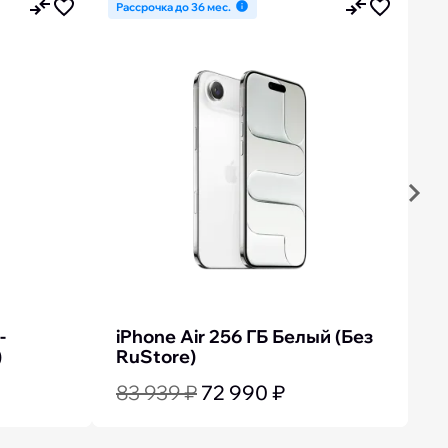
Рассрочка до 36 мес.
Ра
Next
-
iPhone Air 256 ГБ Белый (Без
i
)
RuStore)
R
83 939 ₽
72 990 ₽
9