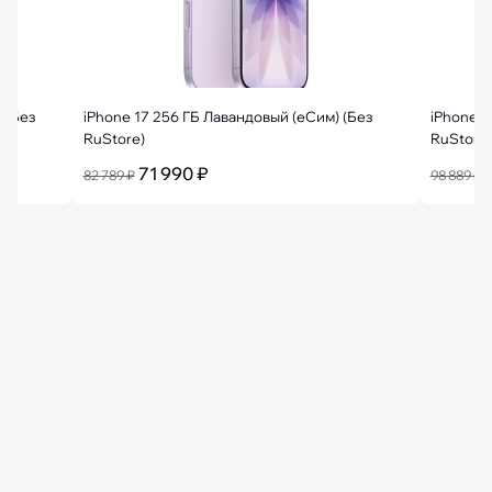
 (Без
iPhone 17 256 ГБ Лавандовый (еСим) (Без
iPhone 1
RuStore)
RuStore)
71 990 ₽
82 789 ₽
98 889 ₽