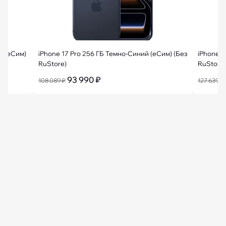
 + еСим)
iPhone 17 Pro 256 ГБ Темно-Синий (еСим) (Без
iPhone 1
RuStore)
RuStore)
93 990 ₽
108 089 ₽
127 639 ₽