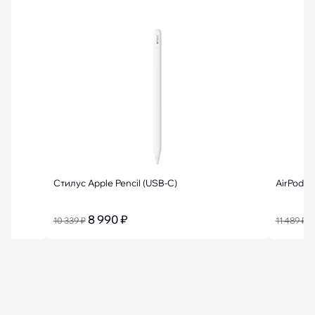
Стилус Apple Pencil (USB-C)
AirPods 
8 990 ₽
9
10 339 ₽
11 489 ₽