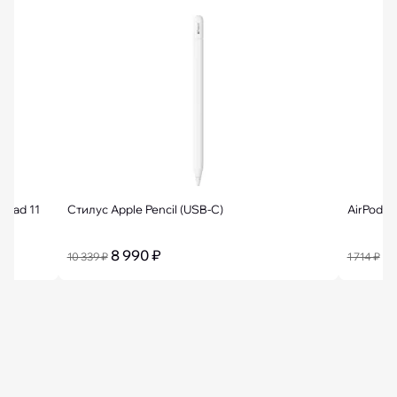
iPad 11
Стилус Apple Pencil (USB-C)
AirPods 
8 990 ₽
1 
10 339 ₽
1 714 ₽