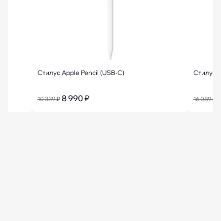
Стилус Apple Pencil (USB-C)
Стилус A
8 990 ₽
10 339 ₽
16 089 ₽