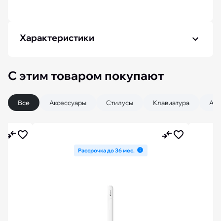
Характеристики
С этим товаром покупают
Все
Аксессуары
Стилусы
Клавиатура
Air
Рассрочка до 36 мес.