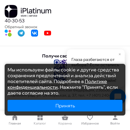
40-30-53
Обратный звонок
×
Получи свою скидку
Глаза разбегаются от
выбора? Если остались
Мы используем файлы cookie и другие средства
вопросы по брендам
сохранения предпочтений и анализа действий
или характеристикам
— пишите, мы онлайн!
посетителей сайта. Подробнее в
Политике
ИП Тяло Виталий Александрович ИНН 391103608694 ОГРНИП
конфиденциальности
. Нажмите "Принять", если
319392600050152 Российская Федерация, 236006, г.
даете согласие на это.
Калининград, ул. Октябрьская, д. 37, тел. +7 (401) 240-30-53
Принять
Меню
40-30-53
Главная
Каталог
Корзина
Избранное
Войти