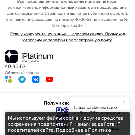
Все представленные тексты, цены и значения носят
исключительно информационный характер и предоставлены
для ознакомления. Страница не является публичной офертой,
уточняйте информацию по номеру 40-30-53 или в салоне на Ул.
Октябрьская 37.
Если у конкурента цена ниже — сделаем скидку! Промокод
отправим на телефон или электронную почту
40-30-53
Обратный звонок
×
Получи свою скидку
Глаза разбегаются от
выбора? Если остались
Мы используем файлы cookie и другие средства
вопросы по брендам
сохранения предпочтений и анализа действий
или характеристикам
— пишите, мы онлайн!
посетителей сайта. Подробнее в
Политике
ИП Тяло Виталий Александрович ИНН 391103608694 ОГРНИП