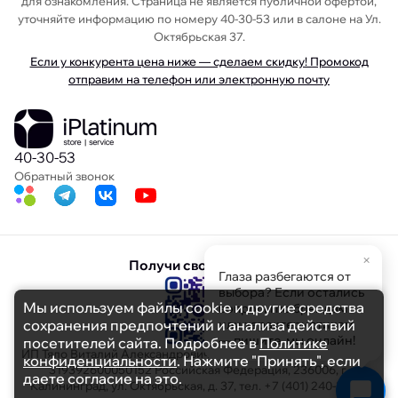
для ознакомления. Страница не является публичной офертой,
уточняйте информацию по номеру 40-30-53 или в салоне на Ул.
Октябрьская 37.
Если у конкурента цена ниже — сделаем скидку! Промокод
отправим на телефон или электронную почту
40-30-53
Обратный звонок
×
Получи свою скидку
Глаза разбегаются от
выбора? Если остались
Мы используем файлы cookie и другие средства
вопросы по брендам
сохранения предпочтений и анализа действий
или характеристикам
— пишите, мы онлайн!
посетителей сайта. Подробнее в
Политике
ИП Тяло Виталий Александрович ИНН 391103608694 ОГРНИП
конфиденциальности
. Нажмите "Принять", если
319392600050152 Российская Федерация, 236006, г.
даете согласие на это.
Калининград, ул. Октябрьская, д. 37, тел. +7 (401) 240-30-53