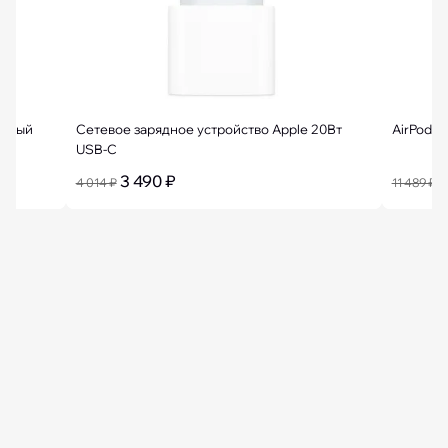
Белый
Сетевое зарядное устройство Apple 20Вт
AirPods 
USB-C
3 490 ₽
9
4 014 ₽
11 489 ₽