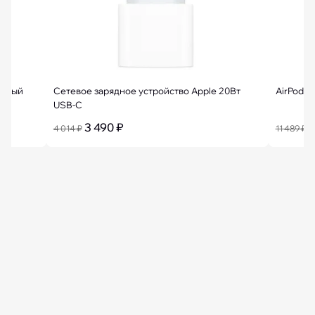
Белый
Сетевое зарядное устройство Apple 20Вт
AirPods 
USB-C
3 490 ₽
9
4 014 ₽
11 489 ₽