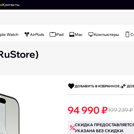
ии
Контакты
ple Watch
AirPods
iPad
Mac
Компьютеры
С
 RuStore)
ДОБАВИТЬ В ИЗБРАННОЕ
ДОБ
94 990 ₽
109 239 ₽
СКИДКА ПРЕДОСТАВЛЯЕТСЯ
УКАЗАНА БЕЗ СКИДКИ.