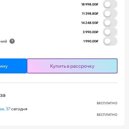
18 998.00₽
11 398.80₽
14 248.50₽
3 990.00₽
ений
?
1 990.00₽
зину
Купить в рассрочку
за
БЕСПЛАТНО
я, 37
сегодня
БЕСПЛАТНО