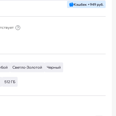
Кэшбек +949 руб.
утствует
?
убой
Светло-Золотой
Черный
512 ГБ