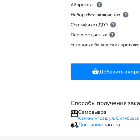
Айпротект
?
Набор «Всё включено»
?
Сертификат ДГО
?
Перенос данных
?
Установка банковских прилож
Добавить в кор
Способы получения зака
Самовывоз
Калининград, ул. Октябрьска
Доставим
завтра