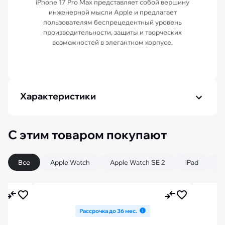
iPhone 17 Pro Max представляет собой вершину
инженерной мысли Apple и предлагает
пользователям беспрецедентный уровень
производительности, защиты и творческих
возможностей в элегантном корпусе.
Характеристики
С этим товаром покупают
Все
Apple Watch
Apple Watch SE 2
iPad
iP
Рассрочка до 36 мес.