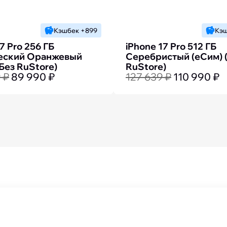
Кэшбек +899
Кэш
7 Pro 256 ГБ
iPhone 17 Pro 512 ГБ
еский Оранжевый
Cеребристый (еСим) 
(Без RuStore)
RuStore)
 ₽
89 990 ₽
127 639 ₽
110 990 ₽