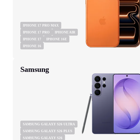
iPhone 15 Pro Max бу
IPHONE 17 PRO MAX
IPHONE 17 PRO
IPHONE AIR
IPHONE 17
IPHONE 16E
IPHONE 16
Samsung
SAMSUNG GALAXY S26 ULTRA
SAMSUNG GALAXY S26 PLUS
SAMSUNG GALAXY S26