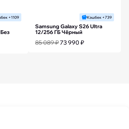
бек +1109
Кэшбек +739
Samsung Galaxy S26 Ultra
(Без
12/256 ГБ Чёрный
85 089 ₽
73 990 ₽