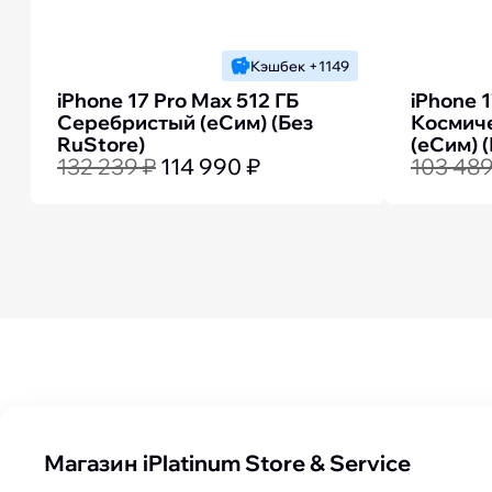
Кэшбек +1149
iPhone 17 Pro Max 512 ГБ
iPhone 1
Серебристый (еСим) (Без
Космич
RuStore)
(еСим) 
132 239 ₽
114 990 ₽
103 489
Магазин iPlatinum Store & Service