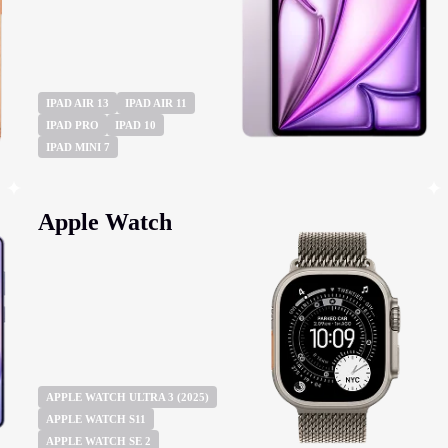
IPAD AIR 13
IPAD AIR 11
IPAD PRO
IPAD 10
IPAD MINI 7
Apple Watch
APPLE WATCH ULTRA 3 (2025)
APPLE WATCH S11
APPLE WATCH SE 2