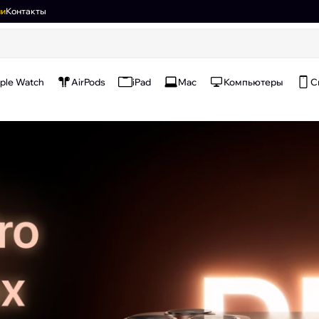
ии
Контакты
ple Watch
AirPods
iPad
Mac
Компьютеры
С