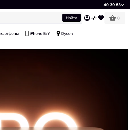
40-30-53
Найти
0
мартфоны
iPhone Б/У
Dyson