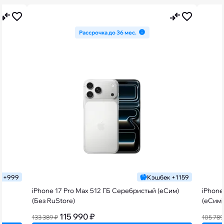
Рассрочка до 36 мес.
к +999
Кэшбек +1159
iPhone 17 Pro Max 512 ГБ Серебристый (еСим)
iPhone
(Без RuStore)
(еСим)
115 990 ₽
133 389 ₽
105 789