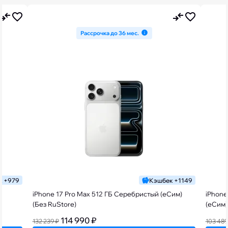
Рассрочка до 36 мес.
к +979
Кэшбек +1149
iPhone 17 Pro Max 512 ГБ Серебристый (еСим)
iPhone
(Без RuStore)
(еСим)
114 990 ₽
132 239 ₽
103 489