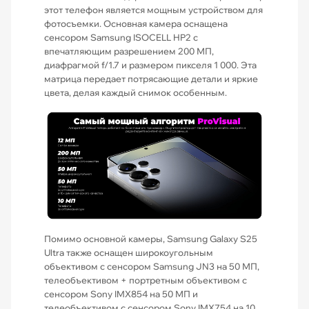
этот телефон является мощным устройством для
фотосъемки. Основная камера оснащена
сенсором Samsung ISOCELL HP2 с
впечатляющим разрешением 200 МП,
диафрагмой f/1.7 и размером пикселя 1 000. Эта
матрица передает потрясающие детали и яркие
цвета, делая каждый снимок особенным.
Помимо основной камеры, Samsung Galaxy S25
Ultra также оснащен широкоугольным
объективом с сенсором Samsung JN3 на 50 МП,
телеобъективом + портретным объективом с
сенсором Sony IMX854 на 50 МП и
телеобъективом с сенсором Sony IMX754 на 10