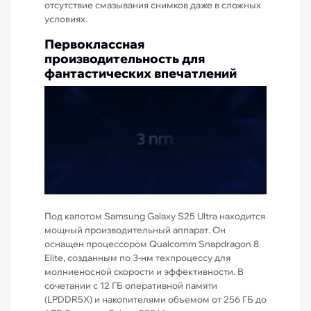
отсутствие смазывания снимков даже в сложных
условиях.
Первоклассная
производительность для
фантастических впечатлений
Под капотом Samsung Galaxy S25 Ultra находится
мощный производительный аппарат. Он
оснащен процессором Qualcomm Snapdragon 8
Elite, созданным по 3-нм техпроцессу для
молниеносной скорости и эффективности. В
сочетании с 12 ГБ оперативной памяти
(LPDDR5X) и накопителями объемом от 256 ГБ до