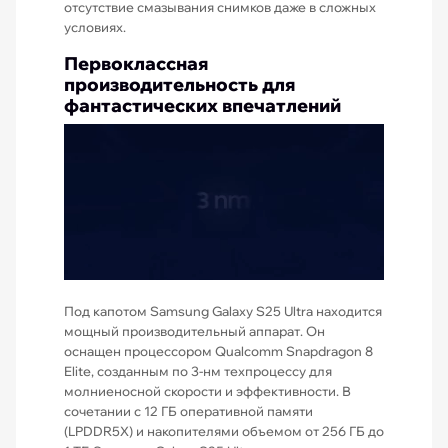
отсутствие смазывания снимков даже в сложных
условиях.
Первоклассная
производительность для
фантастических впечатлений
Под капотом Samsung Galaxy S25 Ultra находится
мощный производительный аппарат. Он
оснащен процессором Qualcomm Snapdragon 8
Elite, созданным по 3-нм техпроцессу для
молниеносной скорости и эффективности. В
сочетании с 12 ГБ оперативной памяти
(LPDDR5X) и накопителями объемом от 256 ГБ до