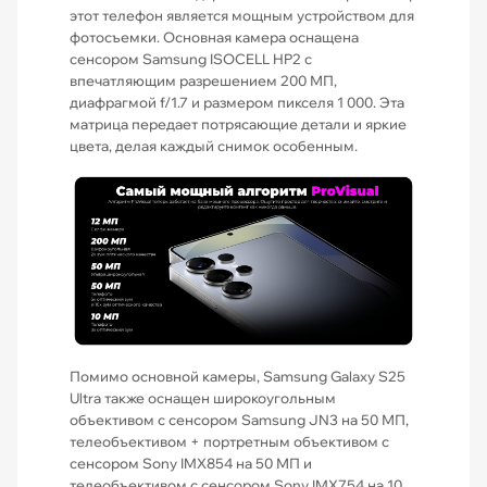
этот телефон является мощным устройством для
фотосъемки. Основная камера оснащена
сенсором Samsung ISOCELL HP2 с
впечатляющим разрешением 200 МП,
диафрагмой f/1.7 и размером пикселя 1 000. Эта
матрица передает потрясающие детали и яркие
цвета, делая каждый снимок особенным.
Помимо основной камеры, Samsung Galaxy S25
Ultra также оснащен широкоугольным
объективом с сенсором Samsung JN3 на 50 МП,
телеобъективом + портретным объективом с
сенсором Sony IMX854 на 50 МП и
телеобъективом с сенсором Sony IMX754 на 10